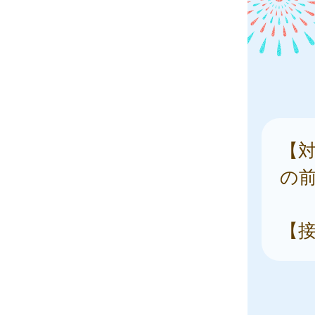
【対
の前
【接