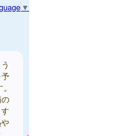
nguage
▼
よう
を予
す。
病の
ます
熱や
ま