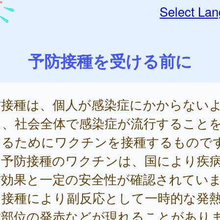
Select La
予防接種を受ける前に
防接種は、個人が感染症にかからない
し、社会全体で感染症が流行すること
するためにワクチンを接種するもので
期予防接種のワクチンは、国により疾
防効果と一定の安全性が確認されてい
、接種により副反応として一時的な発
種部位の発赤などが現れることがあり