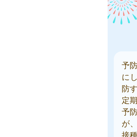
予
に
防
定
予
が
接