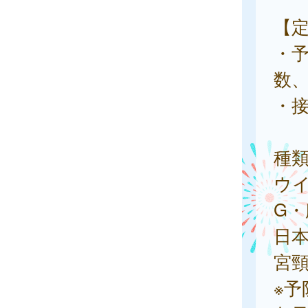
【
・
数
・
種
ウ
G・
日
宮頸
※