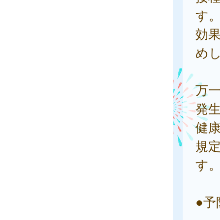
す
効
め
万
発
健
規
す
●予