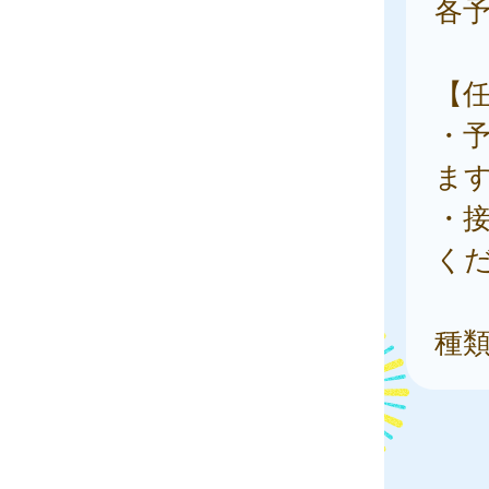
各
【
・
ま
・
く
種