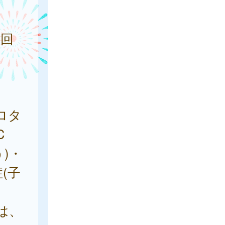
種回
ロタ
C
)・
(子
は、