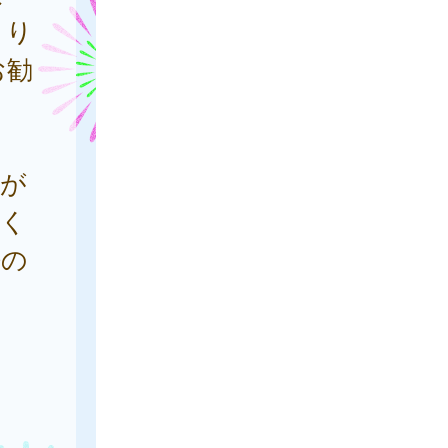
より
お勧
応が
づく
法の
ま