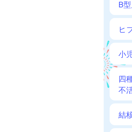
B
ヒ
小
四
不
結核