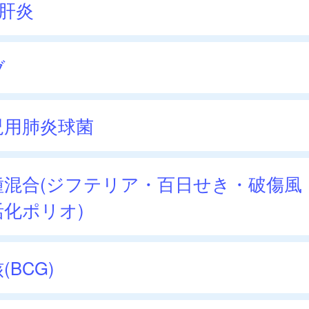
型肝炎
ブ
児用肺炎球菌
種混合(ジフテリア・百日せき・破傷風
活化ポリオ)
(BCG)