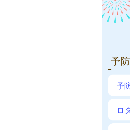
予防
予
ロ