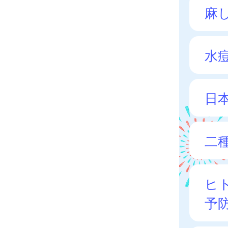
麻
水
日
二種
ヒ
予