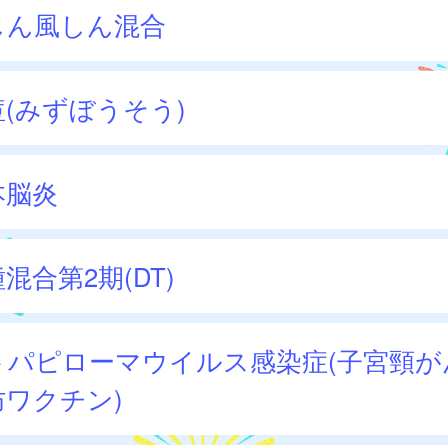
しん風しん混合
痘(みずぼうそう)
本脳炎
混合第2期(DT)
トパピローマウイルス感染症(子宮頸が
防ワクチン)