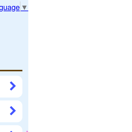
nguage
▼